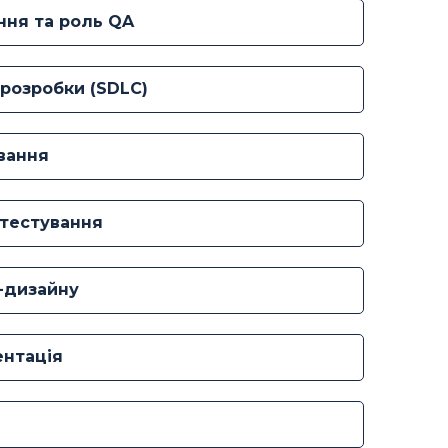
ння та роль QA
 розробки (SDLC)
ування
и тестування
т-дизайну
ентація