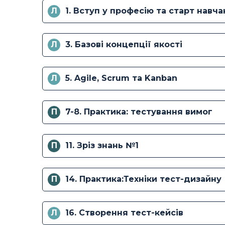
Л
1. Вступ у професію та старт навч
Л
3. Базові концепції якості
Л
5. Agile, Scrum та Kanban
П
7-8. Практика: тестування вимог
П
11. Зріз знань №1
П
14. Практика:Техніки тест-дизайну
Л
16. Створення тест-кейсів