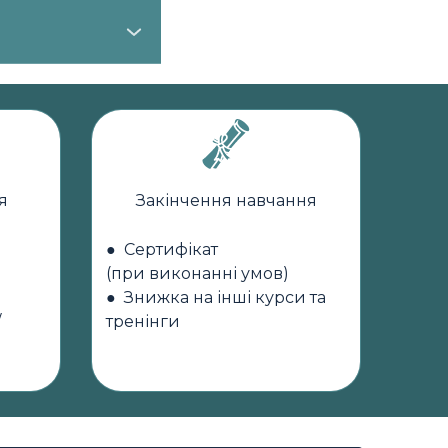
чуває брак
на практиці
туру мереж.
я
Закінчення навчання
уктуру баг-
● Сертифікат
(при виконанні умов)
● Знижка на інші курси та
/
тренінги