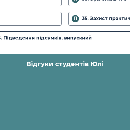
П
35. Захист практи
6. Підведення підсумків, випускний
Відгуки студентів Юлі