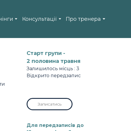
нінги
Консультації
Про тренера
Старт групи -
2 половина травня
Залишилось місць : 3
Відкрито передзапис
ти
Записатись
Для передзаписів до