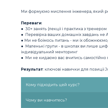
Ми формуємо мислення інженера, який розу
Переваги
:
● 30+ занять (лекції і практика з тренеро
● Перевірка ваших домашніх завдань не А
● Ми не боїмось питань - ми їх обожнюємо, 
● Маленькі групи - в школах ви лише цифр
індивідуальний менторинг
● Ми не кидаємо вас вчитись самостійно п
Результат
: ключові навички для позиції J
Кому підходить цей курс?
Світчерам
: тим, хто хоче змінити профес
Чому ви навчитесь?
Студентам
: які хочуть отримати актуаль
Системному мисленню:
дізнаватись про