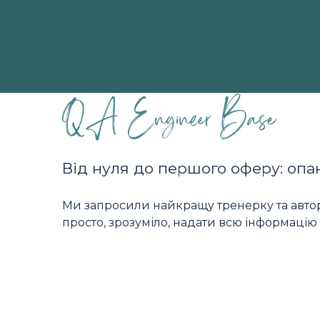
QA Engineer Base
Від нуля до першого оферу: опа
Ми запросили найкращу тренерку та авторк
просто, зрозуміло, надати всю інформацію 