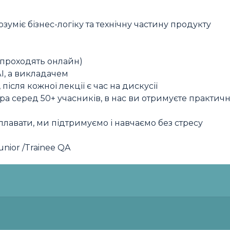
міє бізнес-логіку та технічну частину продукту
м проходять онлайн)
І, а викладачем
після кожної лекції є час на дискусії
а серед 50+ учасників, в нас ви отримуєте практич
лавати, ми підтримуємо і навчаємо без стресу
unior /Trainee QA
ію та шукає зрозумілий і структурований вхід в IT
ні практичні знання, яких не дають в університеті
дукт та знаходити помилки до того, як напишеться к