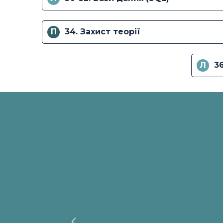
П
34. Захист теорії
Л
3