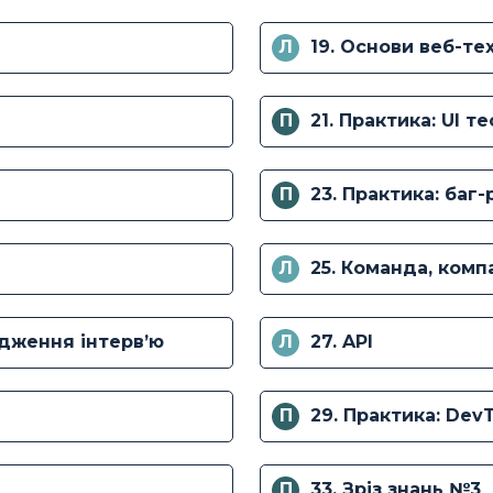
Л
19. Основи веб-те
П
21. Практика: UI т
П
23. Практика: баг
Л
25. Команда, комп
одження інтервʼю
Л
27. API
П
29. Практика: Dev
П
33. Зріз знань №3