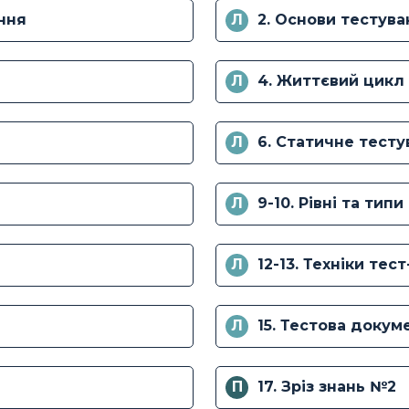
ання
Л
2. Основи тестува
Л
4. Життєвий цикл
Л
6. Статичне тест
Л
9-10. Рівні та тип
Л
12-13. Техніки тес
Л
15. Тестова докум
П
17. Зріз знань №2