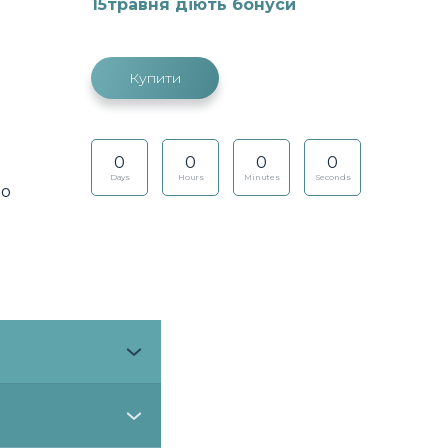
15травня діють бонуси
Купити
0
0
0
0
Days
Hours
Minutes
Seconds
но
од,