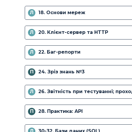
Л
18. Основи мереж
Л
20. Клієнт-сервер та HTTP
Л
22. Баг-репорти
П
24. Зріз знань №3
Л
26. Звітність при тестуванні; прох
П
28. Практика: API
Л
30-32. Бази даних (SQL)