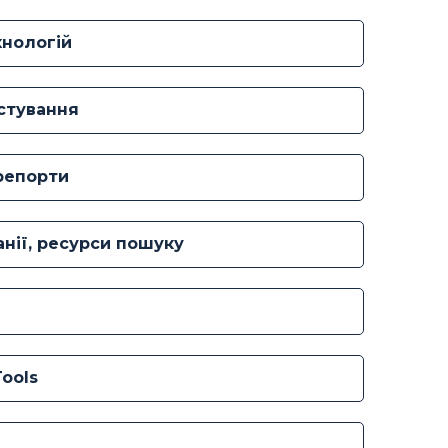
хнологій
естування
-репорти
анії, ресурси пошуку
Tools